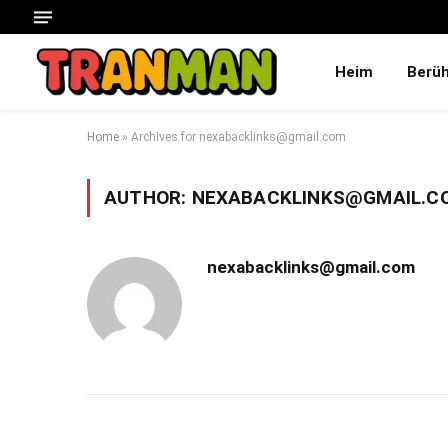
Heim
Berü
Home
»
Archives for nexabacklinks@gmail.com
AUTHOR:
NEXABACKLINKS@GMAIL.C
nexabacklinks@gmail.com