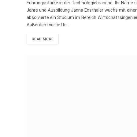
Führungsstärke in der Technologiebranche. Ihr Name st
Jahre und Ausbildung Janna Ensthaler wuchs mit einem
absolvierte ein Studium im Bereich Wirtschaftsingenieu
Außerdem vertiefte…
READ MORE