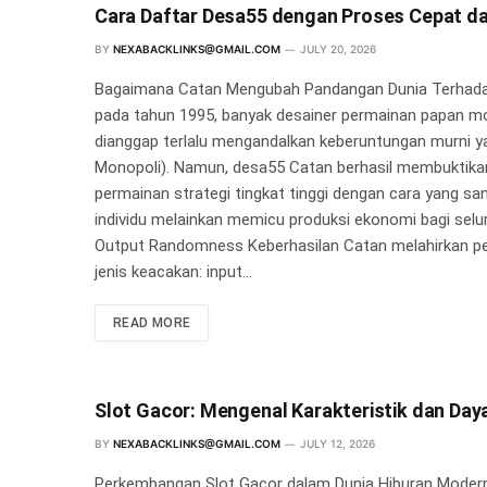
Cara Daftar Desa55 dengan Proses Cepat da
BY
NEXABACKLINKS@GMAIL.COM
JULY 20, 2026
Bagaimana Catan Mengubah Pandangan Dunia Terhadap
pada tahun 1995, banyak desainer permainan papan m
dianggap terlalu mengandalkan keberuntungan murni y
Monopoli). Namun, desa55 Catan berhasil membuktikan
permainan strategi tingkat tinggi dengan cara yang sa
individu melainkan memicu produksi ekonomi bagi sel
Output Randomness Keberhasilan Catan melahirkan p
jenis keacakan: input…
READ MORE
Slot Gacor: Mengenal Karakteristik dan Daya
BY
NEXABACKLINKS@GMAIL.COM
JULY 12, 2026
Perkembangan Slot Gacor dalam Dunia Hiburan Modern 