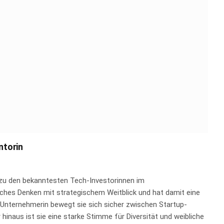
ntorin
 zu den bekanntesten Tech-Investorinnen im
ches Denken mit strategischem Weitblick und hat damit eine
 Unternehmerin bewegt sie sich sicher zwischen Startup-
hinaus ist sie eine starke Stimme für Diversität und weibliche