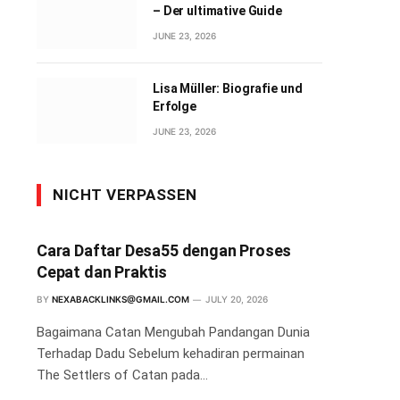
– Der ultimative Guide
JUNE 23, 2026
Lisa Müller: Biografie und
Erfolge
JUNE 23, 2026
NICHT VERPASSEN
Cara Daftar Desa55 dengan Proses
Cepat dan Praktis
BY
NEXABACKLINKS@GMAIL.COM
JULY 20, 2026
Bagaimana Catan Mengubah Pandangan Dunia
Terhadap Dadu Sebelum kehadiran permainan
The Settlers of Catan pada…