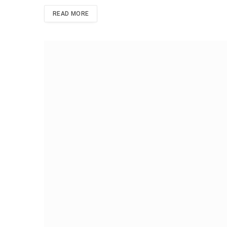
READ MORE