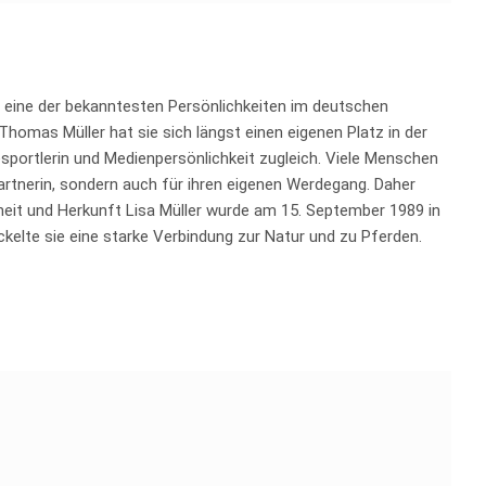
ist eine der bekanntesten Persönlichkeiten im deutschen
omas Müller hat sie sich längst einen eigenen Platz in der
desportlerin und Medienpersönlichkeit zugleich. Viele Menschen
 Partnerin, sondern auch für ihren eigenen Werdegang. Daher
dheit und Herkunft Lisa Müller wurde am 15. September 1989 in
kelte sie eine starke Verbindung zur Natur und zu Pferden.