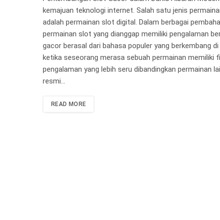
kemajuan teknologi internet. Salah satu jenis permain
adalah permainan slot digital. Dalam berbagai pembah
permainan slot yang dianggap memiliki pengalaman berm
gacor berasal dari bahasa populer yang berkembang di
ketika seseorang merasa sebuah permainan memiliki f
pengalaman yang lebih seru dibandingkan permainan lain
resmi…
READ MORE