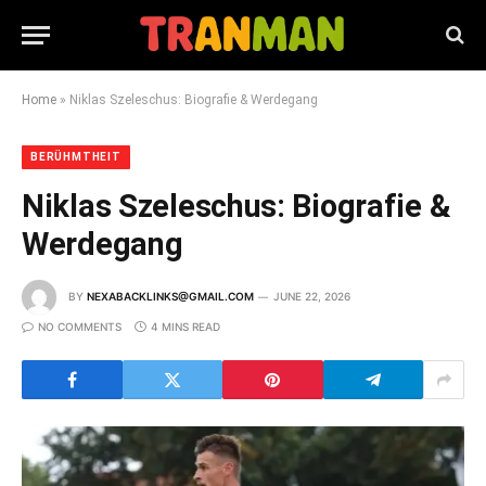
Home
»
Niklas Szeleschus: Biografie & Werdegang
BERÜHMTHEIT
Niklas Szeleschus: Biografie &
Werdegang
BY
NEXABACKLINKS@GMAIL.COM
JUNE 22, 2026
NO COMMENTS
4 MINS READ