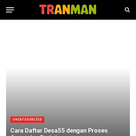
UNCATEGORIZED
Cara Daftar Desa55 dengan Proses