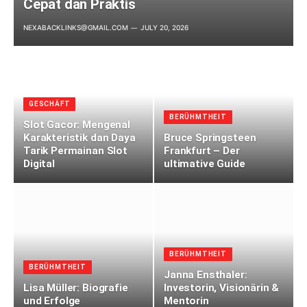
Cepat dan Praktis
NEXABACKLINKS@GMAIL.COM
JULY 20, 2026
GESCHÄFT
BERÜHMTHEIT
Slot Gacor: Mengenal
Karakteristik dan Daya
Bruce Springsteen
Tarik Permainan Slot
Frankfurt – Der
Digital
ultimative Guide
BERÜHMTHEIT
BERÜHMTHEIT
Janna Ensthaler:
Lisa Müller: Biografie
Investorin, Visionärin &
und Erfolge
Mentorin