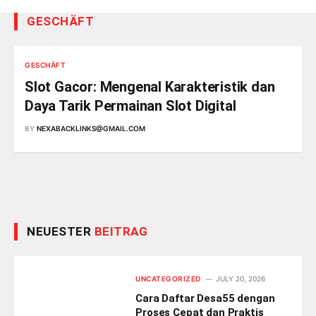
GESCHÄFT
GESCHÄFT
Slot Gacor: Mengenal Karakteristik dan
Daya Tarik Permainan Slot Digital
BY
NEXABACKLINKS@GMAIL.COM
NEUESTER
BEITRAG
UNCATEGORIZED
JULY 20, 2026
Cara Daftar Desa55 dengan
Proses Cepat dan Praktis