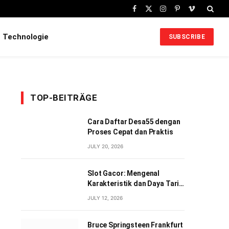
Facebook
X
Instagram
Pinterest
Vimeo
(Twitter)
Technologie
SUBSCRIBE
TOP-BEITRÄGE
Cara Daftar Desa55 dengan
Proses Cepat dan Praktis
JULY 20, 2026
Slot Gacor: Mengenal
Karakteristik dan Daya Tarik
Permainan Slot Digital
JULY 12, 2026
Bruce Springsteen Frankfurt