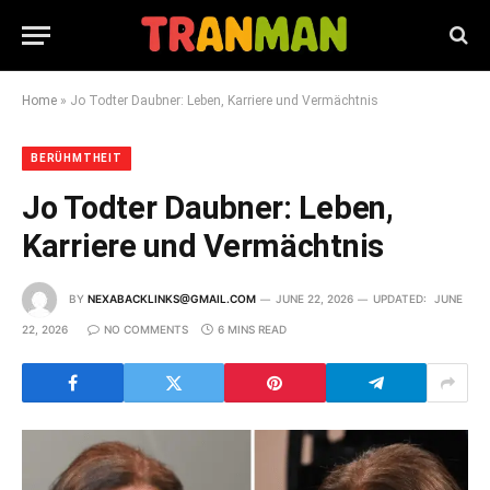
Home
»
Jo Todter Daubner: Leben, Karriere und Vermächtnis
BERÜHMTHEIT
Jo Todter Daubner: Leben,
Karriere und Vermächtnis
BY
NEXABACKLINKS@GMAIL.COM
JUNE 22, 2026
UPDATED:
JUNE
22, 2026
NO COMMENTS
6 MINS READ