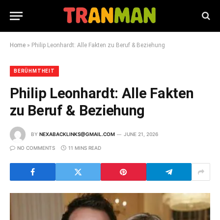
Home
»
Philip Leonhardt: Alle Fakten zu Beruf & Beziehung
BERÜHMTHEIT
Philip Leonhardt: Alle Fakten
zu Beruf & Beziehung
BY
NEXABACKLINKS@GMAIL.COM
JUNE 21, 2026
NO COMMENTS
11 MINS READ