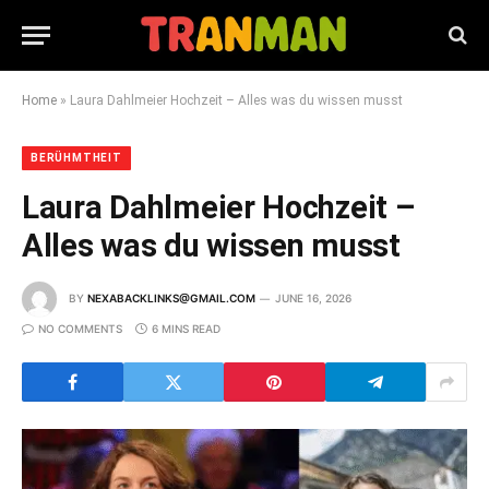
Home
»
Laura Dahlmeier Hochzeit – Alles was du wissen musst
BERÜHMTHEIT
Laura Dahlmeier Hochzeit –
Alles was du wissen musst
BY
NEXABACKLINKS@GMAIL.COM
JUNE 16, 2026
NO COMMENTS
6 MINS READ