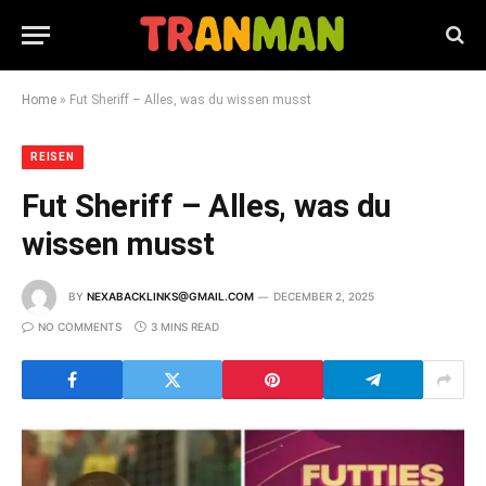
Home
»
Fut Sheriff – Alles, was du wissen musst
REISEN
Fut Sheriff – Alles, was du
wissen musst
BY
NEXABACKLINKS@GMAIL.COM
DECEMBER 2, 2025
NO COMMENTS
3 MINS READ