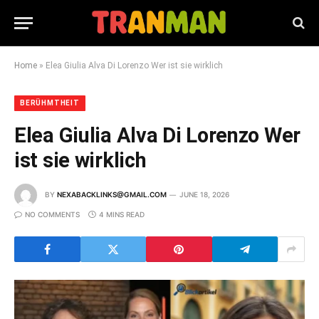
Home
»
Elea Giulia Alva Di Lorenzo Wer ist sie wirklich
BERÜHMTHEIT
Elea Giulia Alva Di Lorenzo Wer
ist sie wirklich
BY
NEXABACKLINKS@GMAIL.COM
JUNE 18, 2026
NO COMMENTS
4 MINS READ