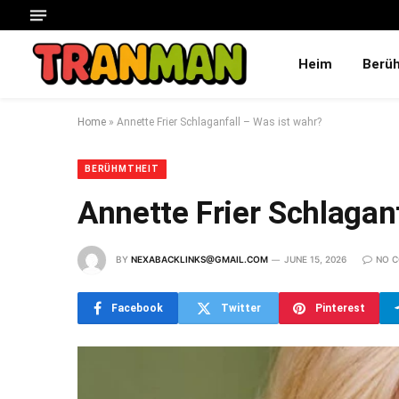
Heim
Berü
Home
»
Annette Frier Schlaganfall – Was ist wahr?
BERÜHMTHEIT
Annette Frier Schlagan
BY
NEXABACKLINKS@GMAIL.COM
JUNE 15, 2026
NO 
Facebook
Twitter
Pinterest