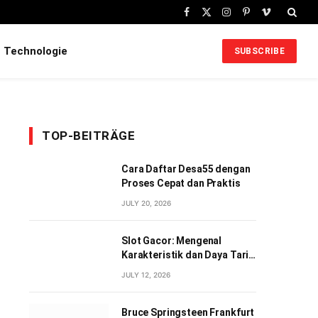
Facebook
X
Instagram
Pinterest
Vimeo
(Twitter)
Technologie
SUBSCRIBE
TOP-BEITRÄGE
Cara Daftar Desa55 dengan
Proses Cepat dan Praktis
JULY 20, 2026
Slot Gacor: Mengenal
Karakteristik dan Daya Tarik
Permainan Slot Digital
JULY 12, 2026
Bruce Springsteen Frankfurt