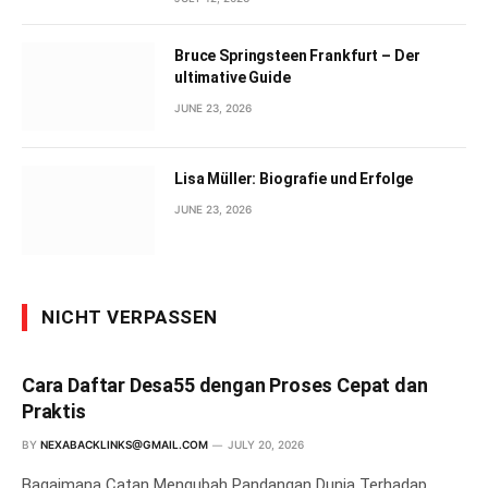
Bruce Springsteen Frankfurt – Der
ultimative Guide
JUNE 23, 2026
Lisa Müller: Biografie und Erfolge
JUNE 23, 2026
NICHT VERPASSEN
Cara Daftar Desa55 dengan Proses Cepat dan
Praktis
BY
NEXABACKLINKS@GMAIL.COM
JULY 20, 2026
Bagaimana Catan Mengubah Pandangan Dunia Terhadap