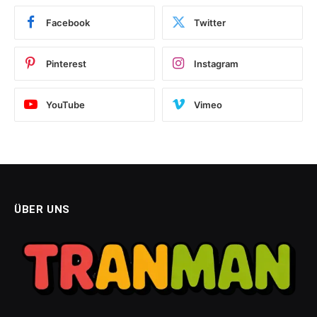
Facebook
Twitter
Pinterest
Instagram
YouTube
Vimeo
ÜBER UNS