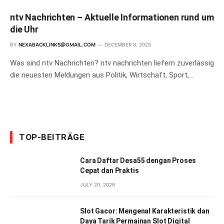
ntv Nachrichten – Aktuelle Informationen rund um
die Uhr
BY
NEXABACKLINKS@GMAIL.COM
DECEMBER 8, 2025
Was sind ntv Nachrichten? ntv nachrichten liefern zuverlässig
die neuesten Meldungen aus Politik, Wirtschaft, Sport,…
TOP-BEITRÄGE
Cara Daftar Desa55 dengan Proses
Cepat dan Praktis
JULY 20, 2026
Slot Gacor: Mengenal Karakteristik dan
Daya Tarik Permainan Slot Digital