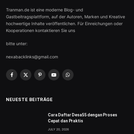
Tranman.de ist eine moderne Blog- und
Gastbeitragsplattform, auf der Autoren, Marken und Kreative
hochwertige Inhalte veröffentlichen. Für Einreichungen oder
Kooperationen kontaktieren Sie uns
bitte unter:
nexabacklinks@gmail.com
Facebook
X
Pinterest
YouTube
WhatsApp
(Twitter)
NEUESTE BEITRÄGE
Cara Daftar Desa55 dengan Proses
Cepat dan Praktis
JULY 20, 2026