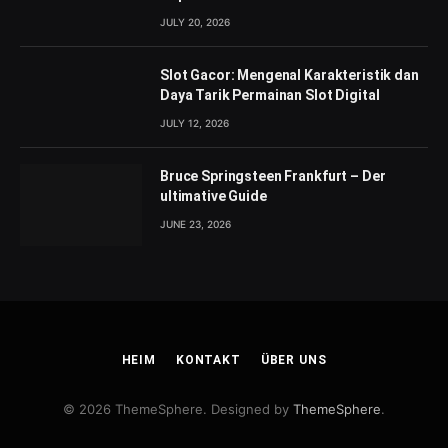
JULY 20, 2026
Slot Gacor: Mengenal Karakteristik dan
Daya Tarik Permainan Slot Digital
JULY 12, 2026
Bruce Springsteen Frankfurt – Der
ultimative Guide
JUNE 23, 2026
HEIM
KONTAKT
ÜBER UNS
© 2026 ThemeSphere. Designed by
ThemeSphere
.