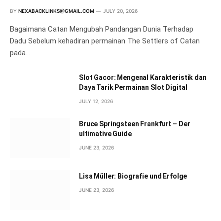
BY
NEXABACKLINKS@GMAIL.COM
JULY 20, 2026
Bagaimana Catan Mengubah Pandangan Dunia Terhadap
Dadu Sebelum kehadiran permainan The Settlers of Catan
pada…
Slot Gacor: Mengenal Karakteristik dan
Daya Tarik Permainan Slot Digital
JULY 12, 2026
Bruce Springsteen Frankfurt – Der
ultimative Guide
JUNE 23, 2026
Lisa Müller: Biografie und Erfolge
JUNE 23, 2026