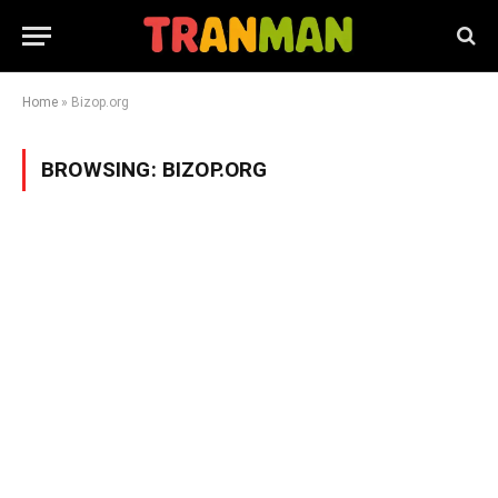
Home
»
Bizop.org
BROWSING:
BIZOP.ORG