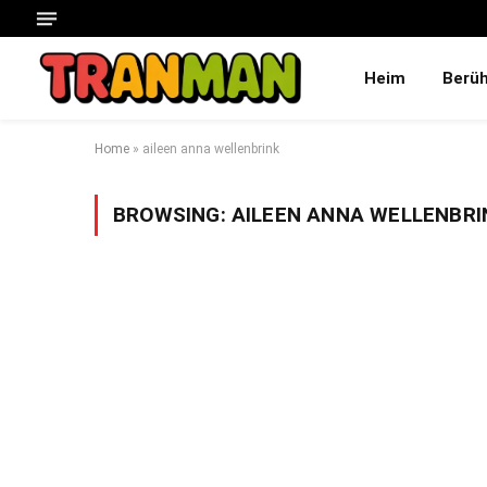
Heim
Berü
Home
»
aileen anna wellenbrink
BROWSING:
AILEEN ANNA WELLENBRI