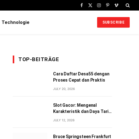
Facebook
X
Instagram
Pinterest
Vimeo
(Twitter)
Technologie
SUBSCRIBE
TOP-BEITRÄGE
Cara Daftar Desa55 dengan
Proses Cepat dan Praktis
JULY 20, 2026
Slot Gacor: Mengenal
Karakteristik dan Daya Tarik
Permainan Slot Digital
JULY 12, 2026
Bruce Springsteen Frankfurt